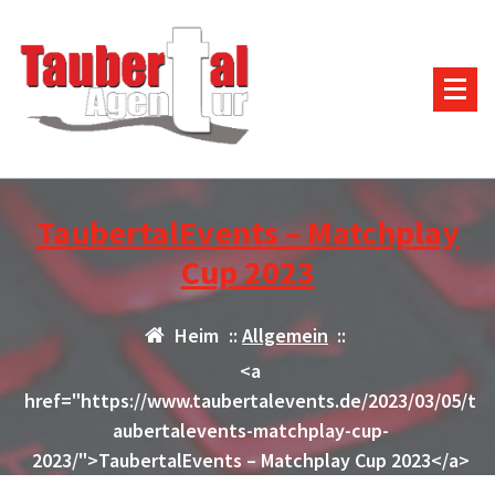
Zum
Inhalt
springen
TaubertalEvents – Matchplay
Cup 2023
Heim
::
Allgemein
::
<a
href="https://www.taubertalevents.de/2023/03/05/t
aubertalevents-matchplay-cup-
2023/">TaubertalEvents – Matchplay Cup 2023</a>