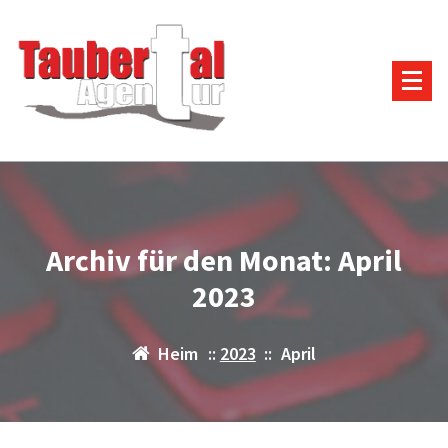
Zum
Inhalt
springen
Archiv für den Monat: April
2023
Heim
::
2023
::
April